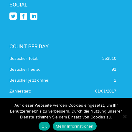
SOCIAL
COUNT PER DAY
Besucher Total:
353810
Besucher heute:
91
Besucher jetzt online:
2
Zählerstart:
01/01/2017
Auf dieser Webseite werden Cookies eingesetzt, um Ihr
Benutzererlebnis zu verbessern. Durch die Nutzung unserer
Dienste stimmen Sie dem Einsatz von Cookies zu.
©2026 | devops.ch
OK
Mehr Informationen