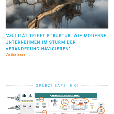
“AGILITÄT TRIFFT STRUKTUR: WIE MODERNE
UNTERNEHMEN IM STURM DER
VERÄNDERUNG NAVIGIEREN”
Weiter lesen…
GRÜEZI SAFE, 6.0!