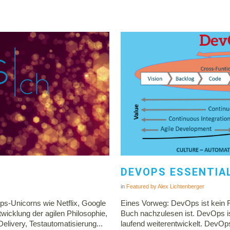
DEVOPS ESSENTIA
in
Featured
by
Alex Lichtenberger
ps-Unicorns wie Netflix, Google
Eines Vorweg: DevOps ist kein F
twicklung der agilen Philosophie,
Buch nachzulesen ist. DevOps i
Delivery, Testautomatisierung...
laufend weiterentwickelt. DevOps 