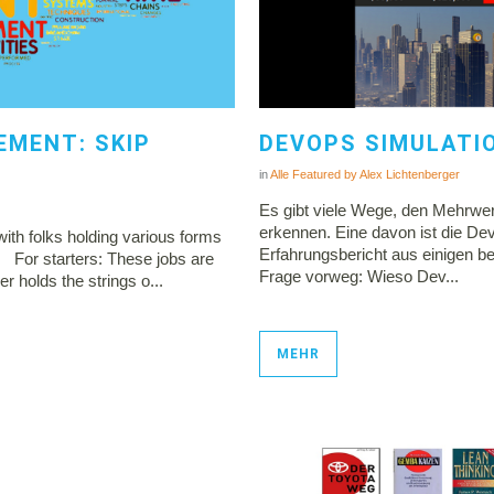
MENT: SKIP
DEVOPS SIMULATIO
in
Alle
Featured
by
Alex Lichtenberger
Es gibt viele Wege, den Mehrwer
erkennen. Eine davon ist die De
with folks holding various forms
Erfahrungsbericht aus einigen b
”. For starters: These jobs are
Frage vorweg: Wieso Dev...
 holds the strings o...
MEHR