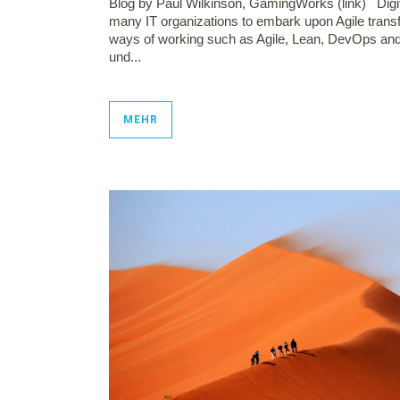
Blog by Paul Wilkinson, GamingWorks (link) Digita
many IT organizations to embark upon Agile transf
ways of working such as Agile, Lean, DevOps and
und...
MEHR