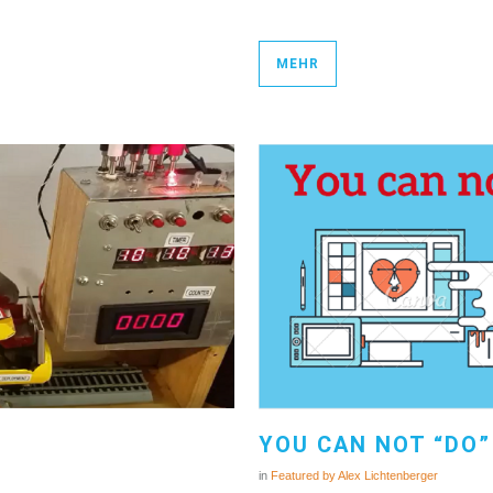
MEHR
YOU CAN NOT “DO”
in
Featured
by
Alex Lichtenberger