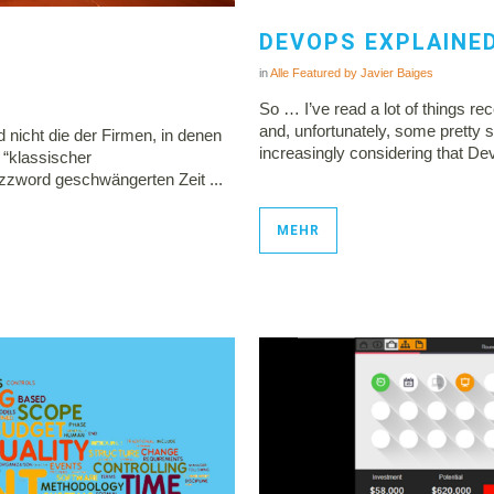
DEVOPS EXPLAINE
in
Alle
Featured
by
Javier Baiges
So … I’ve read a lot of things re
and, unfortunately, some pretty s
 nicht die der Firmen, in denen
increasingly considering that De
 “klassischer
uzzword geschwängerten Zeit ...
MEHR