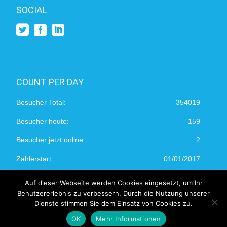
SOCIAL
COUNT PER DAY
Besucher Total:
354019
Besucher heute:
159
Besucher jetzt online:
2
Zählerstart:
01/01/2017
Auf dieser Webseite werden Cookies eingesetzt, um Ihr
Benutzererlebnis zu verbessern. Durch die Nutzung unserer
Dienste stimmen Sie dem Einsatz von Cookies zu.
©2026 | devops.ch
OK
Mehr Informationen